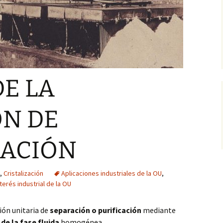
DE LA
N DE
ZACIÓN
,
Cristalización
Aplicaciones industriales de la OU
,
nterés industrial de la OU
ión unitaria de
separación o purificación
mediante
e la fase fluida
homogénea