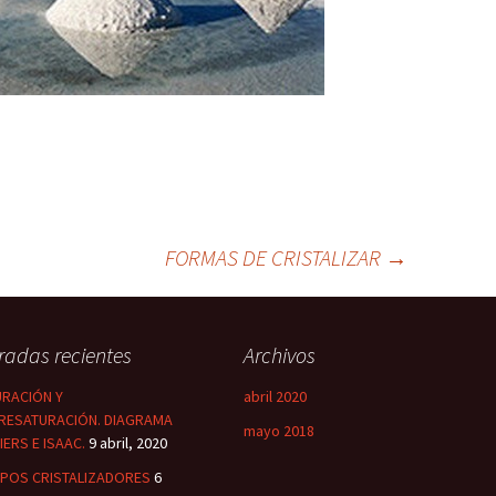
FORMAS DE CRISTALIZAR
→
radas recientes
Archivos
URACIÓN Y
abril 2020
RESATURACIÓN. DIAGRAMA
mayo 2018
IERS E ISAAC.
9 abril, 2020
IPOS CRISTALIZADORES
6