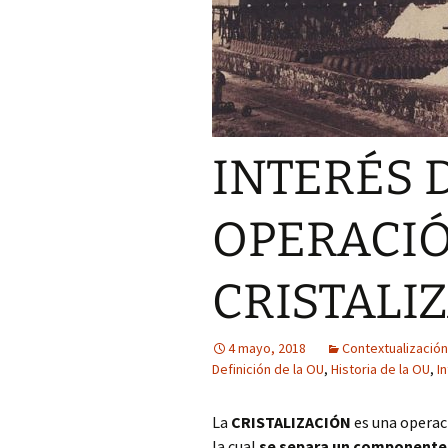
INTERÉS 
OPERACIÓ
CRISTALI
4 mayo, 2018
Contextualización
Definición de la OU
,
Historia de la OU
,
I
La
CRISTALIZACIÓN
es una operac
la cual
se separa un componente d